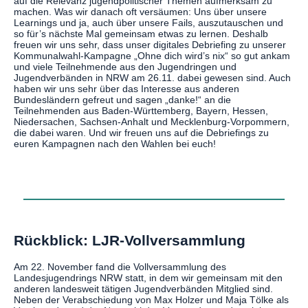
auf die Relevanz jugendpolitischer Themen aufmerksam zu
machen. Was wir danach oft versäumen: Uns über unsere
Learnings und ja, auch über unsere Fails, auszutauschen und
so für’s nächste Mal gemeinsam etwas zu lernen. Deshalb
freuen wir uns sehr, dass unser digitales Debriefing zu unserer
Kommunalwahl-Kampagne „Ohne dich wird’s nix“ so gut ankam
und viele Teilnehmende aus den Jugendringen und
Jugendverbänden in NRW am 26.11. dabei gewesen sind. Auch
haben wir uns sehr über das Interesse aus anderen
Bundesländern gefreut und sagen „danke!“ an die
Teilnehmenden aus Baden-Württemberg, Bayern, Hessen,
Niedersachen, Sachsen-Anhalt und Mecklenburg-Vorpommern,
die dabei waren. Und wir freuen uns auf die Debriefings zu
euren Kampagnen nach den Wahlen bei euch!
Rückblick: LJR-Vollversammlung
Am 22. November fand die Vollversammlung des
Landesjugendrings NRW statt, in dem wir gemeinsam mit den
anderen landesweit tätigen Jugendverbänden Mitglied sind.
Neben der Verabschiedung von Max Holzer und Maja Tölke als