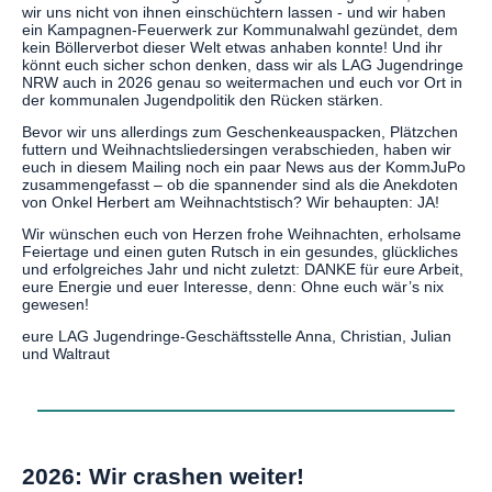
wir uns nicht von ihnen einschüchtern lassen - und wir haben
ein Kampagnen-Feuerwerk zur Kommunalwahl gezündet, dem
kein Böllerverbot dieser Welt etwas anhaben konnte! Und ihr
könnt euch sicher schon denken, dass wir als LAG Jugendringe
NRW auch in 2026 genau so weitermachen und euch vor Ort in
der kommunalen Jugendpolitik den Rücken stärken.
Bevor wir uns allerdings zum Geschenkeauspacken, Plätzchen
futtern und Weihnachtsliedersingen verabschieden, haben wir
euch in diesem Mailing noch ein paar News aus der KommJuPo
zusammengefasst – ob die spannender sind als die Anekdoten
von Onkel Herbert am Weihnachtstisch? Wir behaupten: JA!
Wir wünschen euch von Herzen frohe Weihnachten, erholsame
Feiertage und einen guten Rutsch in ein gesundes, glückliches
und erfolgreiches Jahr und nicht zuletzt: DANKE für eure Arbeit,
eure Energie und euer Interesse, denn: Ohne euch wär’s nix
gewesen!
eure LAG Jugendringe-Geschäftsstelle Anna, Christian, Julian
und Waltraut
2026: Wir crashen weiter!