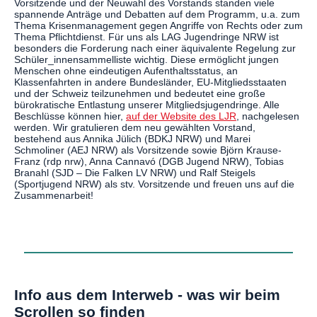
Vorsitzende und der Neuwahl des Vorstands standen viele
spannende Anträge und Debatten auf dem Programm, u.a. zum
Thema Krisenmanagement gegen Angriffe von Rechts oder zum
Thema Pflichtdienst. Für uns als LAG Jugendringe NRW ist
besonders die Forderung nach einer äquivalente Regelung zur
Schüler_innensammelliste wichtig. Diese ermöglicht jungen
Menschen ohne eindeutigen Aufenthaltsstatus, an
Klassenfahrten in andere Bundesländer, EU-Mitgliedsstaaten
und der Schweiz teilzunehmen und bedeutet eine große
bürokratische Entlastung unserer Mitgliedsjugendringe. Alle
Beschlüsse können hier,
auf der Website des LJR
, nachgelesen
werden. Wir gratulieren dem neu gewählten Vorstand,
bestehend aus Annika Jülich (BDKJ NRW) und Marei
Schmoliner (AEJ NRW) als Vorsitzende sowie Björn Krause-
Franz (rdp nrw), Anna Cannavó (DGB Jugend NRW), Tobias
Branahl (SJD – Die Falken LV NRW) und Ralf Steigels
(Sportjugend NRW) als stv. Vorsitzende und freuen uns auf die
Zusammenarbeit!
Info aus dem Interweb - was wir beim
Scrollen so finden