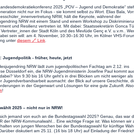
Landesdemokratiekonferenz 2025 „POV – Jugend und Demokratie“ steh
neration nicht nur im Fokus - sie kommt selbst zu Wort. Elias Bala, Vo
esschüler_innenvertretung NRW, hält die Keynote, während der
gendring NRW mit einem Stand und einem Workshop zu Diskriminieru
ent und Resilienz vertreten ist. Mit dabei: Staatssekretärin Gonca Tür
 Vertreter_innen der Stadt Köln und des Mevlüde Genç e.V. u.v.m.. We
dabei sein will: am 4. November, 10:30–16:30 Uhr, im Kölner VHS-Foru
ng unter
diesem 🔗 Link
.
 Jugendpolitik - früher, heute, jetzt
esjugendring NRW lädt zum jugendpolitischen Fachtag am 2.12. ins
e Düsseldorf ein, die NRW-Jugendministerin Josefine Paul kommt auc
dabei? Von 9.30 bis 16 Uhr geht’s in drei Blöcken um nicht weniger als
er Jugendverbandsarbeit ausmacht: der Blick auf unsere Geschichte, d
rderungen in der Gegenwart und Lösungen für eine gute Zukunft. Also
n
!
wählt 2025 – nicht nur in NRW!
 sich jemand von euch an die Bundestagswahl 2025? Genau, das war d
 der NRW-Kommunalwahl... Eine wichtige Frage ist: Was können wir
halten von jungen Menschen bei der Bundestagswahl für künftige Wah
Darüber diskutiert am 25.11. (16 bis 18 Uhr) auf Einladung der Friedric