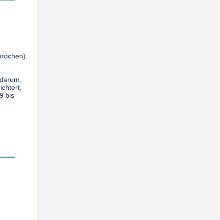
prochen).
 darum,
chtert,
9 bis