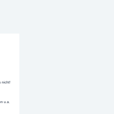
 nicht!
n u.a.