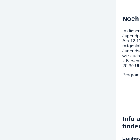
Noch 
In diese
Jugendpo
Am 12.11
mitgesta
Jugendse
wie euch
z.B. wen
20.30 Uh
Program
Info 
finde
Landesd