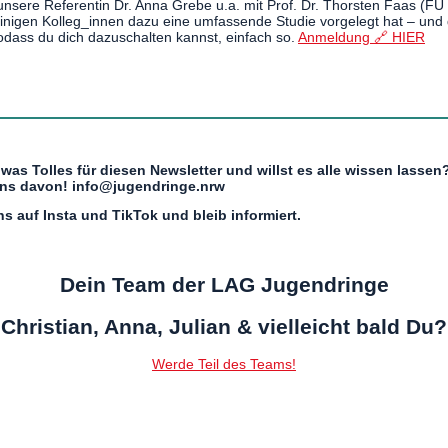
 unsere Referentin Dr. Anna Grebe u.a. mit Prof. Dr. Thorsten Faas (FU 
einigen Kolleg_innen dazu eine umfassende Studie vorgelegt hat – und 
 sodass du dich dazuschalten kannst, einfach so.
Anmeldung 🔗 HIER
was Tolles für diesen Newsletter und willst es alle wissen lassen
uns davon! info@jugendringe.nrw
s auf Insta und TikTok und bleib informiert.
Dein Team der LAG Jugendringe
Christian, Anna, Julian & vielleicht bald Du?
Werde Teil des Teams!