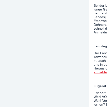
Bei der 
junge Ge
der Land
Landesju
Empowerm
Dehnert,
schnell 
Anmeldu
Fachtag:
Der Land
Townhous
du auch 
uns in d
Herausfo
anmelde
Jugend 
Erinnert
Wahl VOR
Wahl-Ver
lernen? 