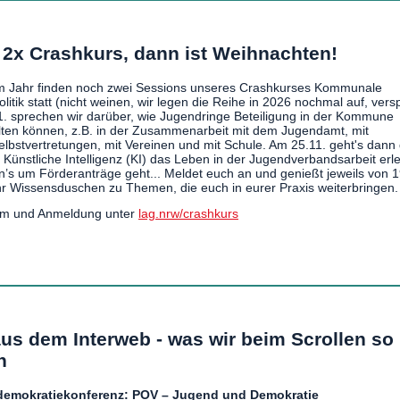
2x Crashkurs, dann ist Weihnachten!
m Jahr finden noch zwei Sessions unseres Crashkurses Kommunale
litik statt (nicht weinen, wir legen die Reihe in 2026 nochmal auf, vers
. sprechen wir darüber, wie Jugendringe Beteiligung in der Kommune
lten können, z.B. in der Zusammenarbeit mit dem Jugendamt, mit
lbstvertretungen, mit Vereinen und mit Schule. Am 25.11. geht's dann
 Künstliche Intelligenz (KI) das Leben in der Jugendverbandsarbeit erlei
n’s um Förderanträge geht... Meldet euch an und genießt jeweils von 1
r Wissensduschen zu Themen, die euch in eurer Praxis weiterbringen.
m und Anmeldung unter
lag.nrw/crashkurs
aus dem Interweb - was wir beim Scrollen so
n
emokratiekonferenz: POV – Jugend und Demokratie