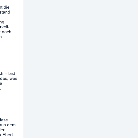
t die
rstand
ng,
keli-
r noch
m –
h – bist
 das, was
ie
,
iese
 aus dem
len
h-Ebert-