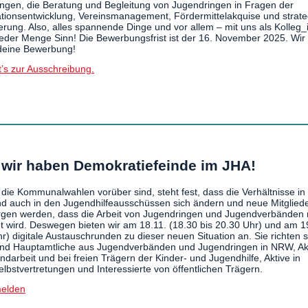
ngen, die Beratung und Begleitung von Jugendringen in Fragen der
tionsentwicklung, Vereinsmanagement, Fördermittelakquise und strate
ierung. Also, alles spannende Dinge und vor allem – mit uns als Kolleg
jeder Menge Sinn! Die Bewerbungsfrist ist der 16. November 2025. Wir
deine Bewerbung!
t’s zur Ausschreibung.
, wir haben Demokratiefeinde im JHA!
a die Kommunalwahlen vorüber sind, steht fest, dass die Verhältnisse in
d auch in den Jugendhilfeausschüssen sich ändern und neue Mitglied
rgen werden, dass die Arbeit von Jugendringen und Jugendverbänden
t wird. Deswegen bieten wir am 18.11. (18.30 bis 20.30 Uhr) und am 1
hr) digitale Austauschrunden zu dieser neuen Situation an. Sie richten 
nd Hauptamtliche aus Jugendverbänden und Jugendringen in NRW, Akt
ndarbeit und bei freien Trägern der Kinder- und Jugendhilfe, Aktive in
lbstvertretungen und Interessierte von öffentlichen Trägern.
melden