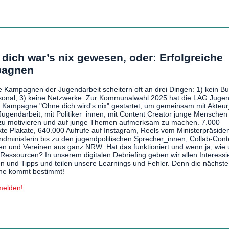
dich war’s nix gewesen, oder: Erfolgreiche
agnen
he Kampagnen der Jugendarbeit scheitern oft an drei Dingen: 1) kein Bu
sonal, 3) keine Netzwerke. Zur Kommunalwahl 2025 hat die LAG Juge
Kampagne "Ohne dich wird's nix" gestartet, um gemeinsam mit Akteu
Jugendarbeit, mit Politiker_innen, mit Content Creator junge Mensche
zu motivieren und auf junge Themen aufmerksam zu machen. 7.000
kte Plakate, 640.000 Aufrufe auf Instagram, Reels vom Ministerpräside
ndministerin bis zu den jugendpolitischen Sprecher_innen, Collab-Cont
n und Vereinen aus ganz NRW: Hat das funktioniert und wenn ja, wie 
Ressourcen? In unserem digitalen Debriefing geben wir allen Interessi
en und Tipps und teilen unsere Learnings und Fehler. Denn die nächste
e kommt bestimmt!
melden!