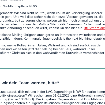
en Wohlfahrtspflege NRW
 gemacht: Wir sind nicht neutral, wenn es um die Verteidigung unserer
ie geht! Und weil dies sicher nicht der letzte Versuch gewesen ist, die
rbandsarbeit zu verunsichern, weisen wir hier noch einmal auf unser
 der wir alles rund um den Mythos “Neutralität” sammeln. Schaut mal r
anze Anhörung anschauen willst, kannst Du das hier tun:
📼 Stream an
t dieses Mailing übrigens auch gerne an Interessierte weiterleiten und
erzählen, denn: Kommunale Jugendpolitik is the next big thing, glaub’ u
Anna, meine Kolleg_innen Julian, Waltraut und ich sind zurück aus den
rien und wir halten jetzt die Stellung bei der LAG, während unser
sführer Christian sich in den wohlverdienten Kurzurlaub verabschiedet
 wir dein Team werden, bitte?
Lust darauf, dich mit uns in der LAG Jugendringe NRW für starke kom
litik einzusetzen? Wir suchen zum 01.01.2026 eine Referentin (m/w/d)
ierung (bis zu 100% BU). Die Aufgaben: Organisation und Durchführung
ierungsangeboten für Jugendhilfe-Ausschussmitglieder und Engagierte 