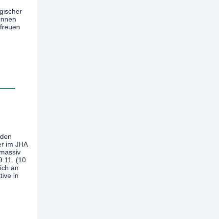
gischer
_innen
 freuen
 den
er im JHA
 massiv
9.11. (10
sich an
ive in