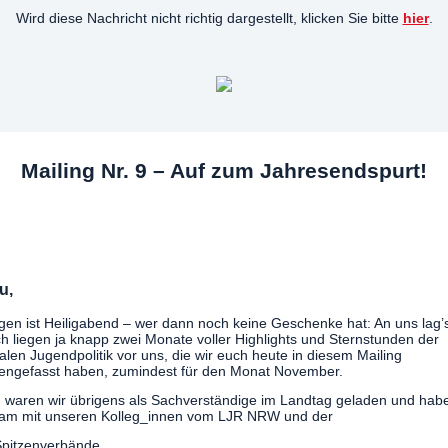
Wird diese Nachricht nicht richtig dargestellt, klicken Sie bitte
hier
.
Mailing Nr. 9 – Auf zum Jahresendspurt!
u,
gen ist Heiligabend – wer dann noch keine Geschenke hat: An uns lag’s
h liegen ja knapp zwei Monate voller Highlights und Sternstunden der
en Jugendpolitik vor uns, die wir euch heute in diesem Mailing
ngefasst haben, zumindest für den Monat November.
 waren wir übrigens als Sachverständige im Landtag geladen und habe
am mit unseren Kolleg_innen vom LJR NRW und der
Spitzenverbände