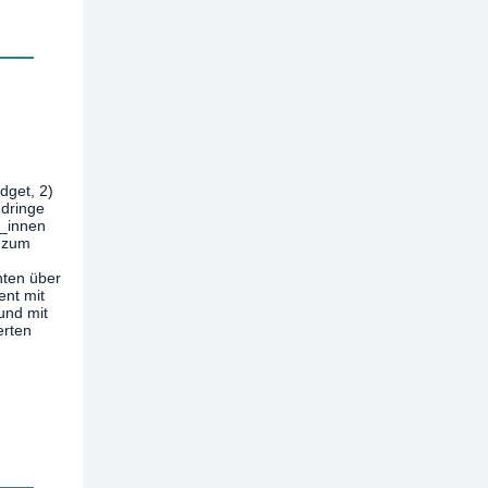
dget, 2)
ndringe
r_innen
n zum
nten über
ent mit
und mit
erten