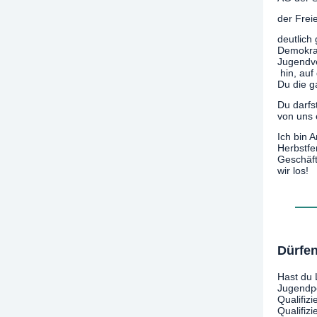
der Frei
deutlich
Demokrat
Jugendve
hin, auf
Du die g
Du darfs
von uns 
Ich bin 
Herbstfe
Geschäft
wir los!
Dürfen
Hast du 
Jugendpo
Qualifiz
Qualifiz