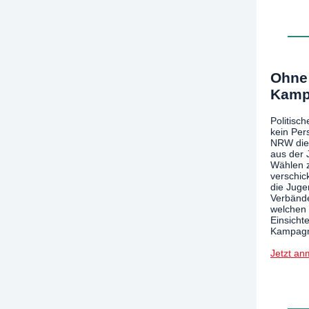
Ohne 
Kamp
Politisc
kein Per
NRW die 
aus der 
Wählen 
verschic
die Juge
Verbände
welchen 
Einsicht
Kampagn
Jetzt an