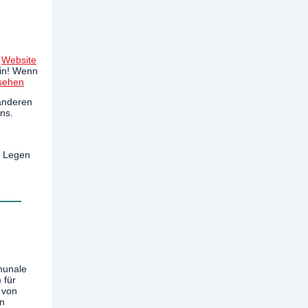
e
Website
ein! Wenn
sehen
 anderen
ns.
. Legen
munale
 für
 von
in