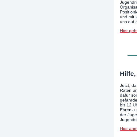
Jugendri
Organisa
Position
und mit 
uns auf 
Hier geh
Hilfe
Jetzt, d
Räten un
dafür so
gefährde
bis 12 U
Ehren- u
der Juge
Jugendse
Hier an