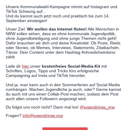
Unsere Kommunalwahl-Kampagne nimmt auf Instagram und
TikTok Schwung auf...
Und du kannst auch jetzt noch und praktisch bis zum 14.
September einsteigen!
Unser Ziel:
Wir wollen das Internet fluten!
Alle Menschen in
NRW sollen sehen, dass es ohne kommunale Jugendpolitik,
ohne Jugendbeteiligung und ohne junge Themen nicht geht!
Dafür brauchen wir dich und deine Kreativität: Ob Posts, Reels
oder Stories, ob Memes, Interviews, Statements, Zitatkacheln,
Tänze: Dein Content unter dem Hashtag #ohnedichwirdsnix
zählt.
Lade dir
hier
unser
kostenfreies Social-Media-Kit
mit
Schriften, Logos, Tipps und Tricks fürs erfolgreiche
Campaigning auf Insta und TikTok herunter.
Und ja, man kann auch in den Sommerferien auf Social Media
rumhängen. Machen Jugendliche ja auch, oder? Gerne kannst
du auch mit uns einen Collab-Post machen, sodass dein Post
auch allen unsere Followern angezeigt wird.
Du folgst uns noch nicht? Dann mal los!
@jugendringe_nrw
Fragen?
info@jugendringe.nrw