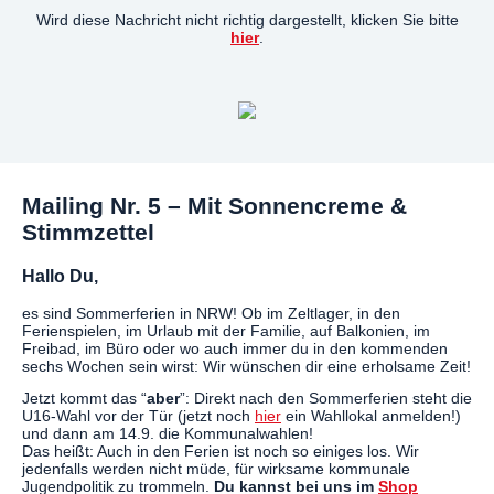
Wird diese Nachricht nicht richtig dargestellt, klicken Sie bitte
hier
.
Mailing Nr. 5 – Mit Sonnencreme &
Stimmzettel
Hallo Du,
es sind Sommerferien in NRW! Ob im Zeltlager, in den
Ferienspielen, im Urlaub mit der Familie, auf Balkonien, im
Freibad, im Büro oder wo auch immer du in den kommenden
sechs Wochen sein wirst: Wir wünschen dir eine erholsame Zeit!
Jetzt kommt das “
aber
”: Direkt nach den Sommerferien steht die
U16-Wahl vor der Tür (jetzt noch
hier
ein Wahllokal anmelden!)
und dann am 14.9. die Kommunalwahlen!
Das heißt: Auch in den Ferien ist noch so einiges los. Wir
jedenfalls werden nicht müde, für wirksame kommunale
Jugendpolitik zu trommeln.
Du kannst bei uns im
Shop