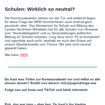
Schulen: Wirklich so neutral?
Die Kommunalwahlen stehen vor der Tür und vielleicht liegen
für diese Frage die NRW-Sommerferien auch erstmal ganz
geschickt, aber: Das Ministerium für Schule und Bildung des
Landes Nordrhein-Westfalen hat für alle Schulen nun Hinweise
zum “Neutralitätsgebot” und zu Veranstaltungen politischer
Bildung an Schulen erlassen. Long story short: Es ist kompliziert
und irgendwie auch nicht, weshalb wir euch den Erlass auf
unsere Überblicksseite zum Thema “Wir sind nicht neutral”
gepackt haben.
Alle Infos:
HIER
Du hast was Tolles zur Kommunalwahl vor und willst es alle
wissen lassen? Erzähl uns davon! info@jugendringe.nrw
Folge uns auf Insta und TikTok und bleib informiert.
Puh, das war lang – aber hey: Du hast’s bis hierhin