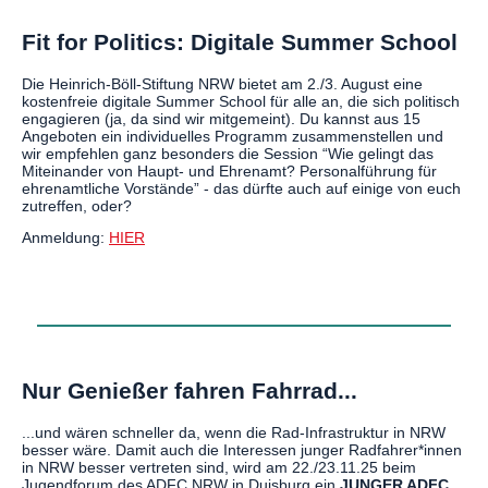
Fit for Politics: Digitale Summer School
Die Heinrich-Böll-Stiftung NRW bietet am 2./3. August eine
kostenfreie digitale Summer School für alle an, die sich politisch
engagieren (ja, da sind wir mitgemeint). Du kannst aus 15
Angeboten ein individuelles Programm zusammenstellen und
wir empfehlen ganz besonders die Session “Wie gelingt das
Miteinander von Haupt- und Ehrenamt? Personalführung für
ehrenamtliche Vorstände” - das dürfte auch auf einige von euch
zutreffen, oder?
Anmeldung:
HIER
Nur Genießer fahren Fahrrad...
...und wären schneller da, wenn die Rad-Infrastruktur in NRW
besser wäre. Damit auch die Interessen junger Radfahrer*innen
in NRW besser vertreten sind, wird am 22./23.11.25 beim
Jugendforum des ADFC NRW in Duisburg ein
JUNGER ADFC